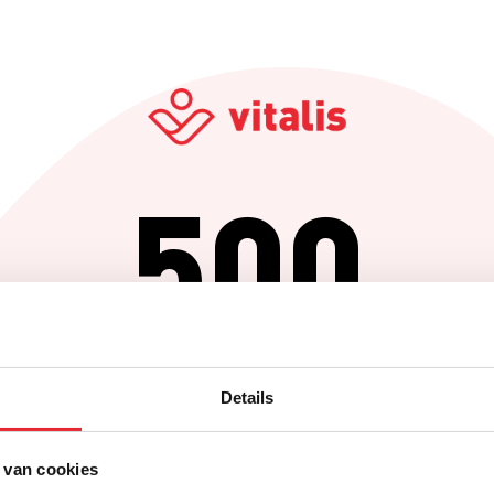
500
Er is iets fout gegaan
Details
Probeer het later opnieuw of ga terug naar de homepagina.
 van cookies
Home