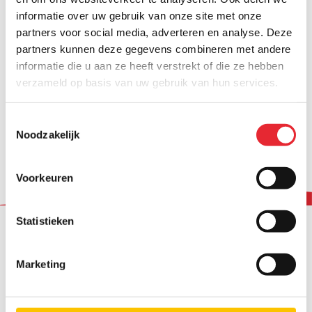
informatie over uw gebruik van onze site met onze
Innovatie
partners voor social media, adverteren en analyse. Deze
partners kunnen deze gegevens combineren met andere
Per 1 april volledig spraakgestuurd: “Dit
informatie die u aan ze heeft verstrekt of die ze hebben
hadden ze tien jaar geleden al moeten doen”
verzameld op basis van uw gebruik van hun services.
7 mei 2025
Toestemmingsselectie
Noodzakelijk
Innovatie
Voorkeuren
Start spraakgestuurd rapporteren
19 december 2024
Statistieken
Nieuwe uitdaging?
Marketing
Werken en leren
Vacatures