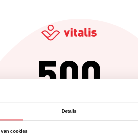
500
Er is iets fout gegaan
Details
Probeer het later opnieuw of ga terug naar de homepagina.
 van cookies
Home