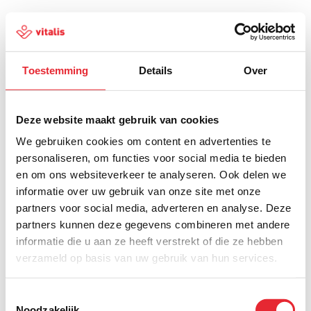
Toestemming
Details
Over
500
Deze website maakt gebruik van cookies
We gebruiken cookies om content en advertenties te
personaliseren, om functies voor social media te bieden
en om ons websiteverkeer te analyseren. Ook delen we
Er is iets fout gegaan
informatie over uw gebruik van onze site met onze
partners voor social media, adverteren en analyse. Deze
Probeer het later opnieuw of ga terug naar de
partners kunnen deze gegevens combineren met andere
homepagina.
informatie die u aan ze heeft verstrekt of die ze hebben
verzameld op basis van uw gebruik van hun services.
Home
Toestemmingsselectie
Noodzakelijk