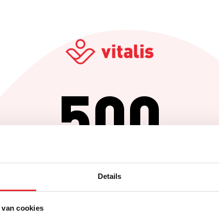
500
Er is iets fout gegaan
Details
Probeer het later opnieuw of ga terug naar de homepagina.
 van cookies
Home