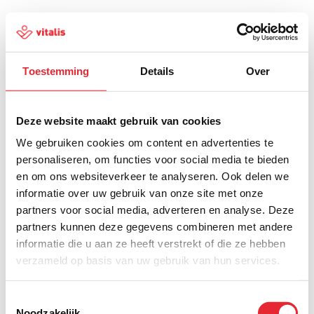
Toestemming
Details
Over
500
Deze website maakt gebruik van cookies
We gebruiken cookies om content en advertenties te
personaliseren, om functies voor social media te bieden
en om ons websiteverkeer te analyseren. Ook delen we
Er is iets fout gegaan
informatie over uw gebruik van onze site met onze
partners voor social media, adverteren en analyse. Deze
Probeer het later opnieuw of ga terug naar de
partners kunnen deze gegevens combineren met andere
homepagina.
informatie die u aan ze heeft verstrekt of die ze hebben
verzameld op basis van uw gebruik van hun services.
Home
Toestemmingsselectie
Noodzakelijk