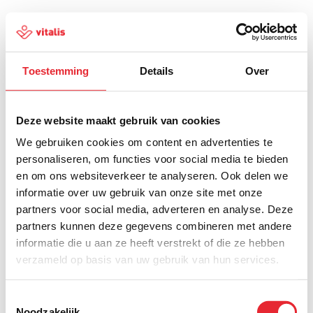
Toestemming
Details
Over
500
Deze website maakt gebruik van cookies
We gebruiken cookies om content en advertenties te
personaliseren, om functies voor social media te bieden
en om ons websiteverkeer te analyseren. Ook delen we
Er is iets fout gegaan
informatie over uw gebruik van onze site met onze
partners voor social media, adverteren en analyse. Deze
Probeer het later opnieuw of ga terug naar de
partners kunnen deze gegevens combineren met andere
homepagina.
informatie die u aan ze heeft verstrekt of die ze hebben
verzameld op basis van uw gebruik van hun services.
Home
Toestemmingsselectie
Noodzakelijk