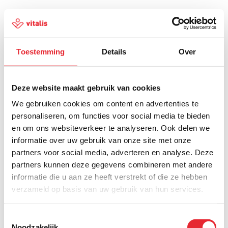
Toestemming
Details
Over
500
Deze website maakt gebruik van cookies
We gebruiken cookies om content en advertenties te
personaliseren, om functies voor social media te bieden
en om ons websiteverkeer te analyseren. Ook delen we
Er is iets fout gegaan
informatie over uw gebruik van onze site met onze
partners voor social media, adverteren en analyse. Deze
Probeer het later opnieuw of ga terug naar de
partners kunnen deze gegevens combineren met andere
homepagina.
informatie die u aan ze heeft verstrekt of die ze hebben
verzameld op basis van uw gebruik van hun services.
Home
Toestemmingsselectie
Noodzakelijk