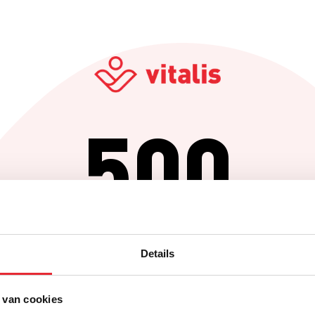
500
Er is iets fout gegaan
Details
Probeer het later opnieuw of ga terug naar de homepagina.
 van cookies
Home