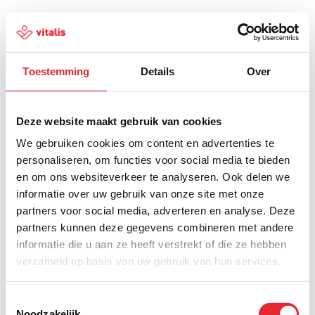
Toestemming
Details
Over
500
Deze website maakt gebruik van cookies
We gebruiken cookies om content en advertenties te
personaliseren, om functies voor social media te bieden
en om ons websiteverkeer te analyseren. Ook delen we
Er is iets fout gegaan
informatie over uw gebruik van onze site met onze
partners voor social media, adverteren en analyse. Deze
Probeer het later opnieuw of ga terug naar de
partners kunnen deze gegevens combineren met andere
homepagina.
informatie die u aan ze heeft verstrekt of die ze hebben
verzameld op basis van uw gebruik van hun services.
Home
Toestemmingsselectie
Noodzakelijk