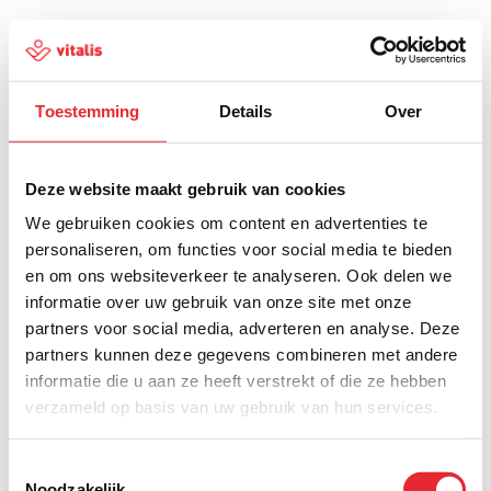
Toestemming
Details
Over
500
Deze website maakt gebruik van cookies
We gebruiken cookies om content en advertenties te
personaliseren, om functies voor social media te bieden
en om ons websiteverkeer te analyseren. Ook delen we
Er is iets fout gegaan
informatie over uw gebruik van onze site met onze
partners voor social media, adverteren en analyse. Deze
Probeer het later opnieuw of ga terug naar de
partners kunnen deze gegevens combineren met andere
homepagina.
informatie die u aan ze heeft verstrekt of die ze hebben
verzameld op basis van uw gebruik van hun services.
Home
Toestemmingsselectie
Noodzakelijk