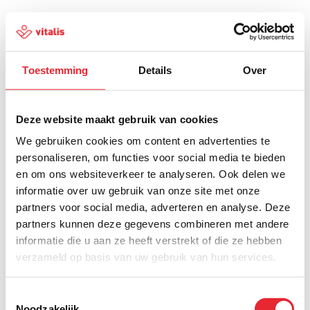
Toestemming
Details
Over
500
Deze website maakt gebruik van cookies
We gebruiken cookies om content en advertenties te
personaliseren, om functies voor social media te bieden
en om ons websiteverkeer te analyseren. Ook delen we
Er is iets fout gegaan
informatie over uw gebruik van onze site met onze
partners voor social media, adverteren en analyse. Deze
Probeer het later opnieuw of ga terug naar de
partners kunnen deze gegevens combineren met andere
homepagina.
informatie die u aan ze heeft verstrekt of die ze hebben
verzameld op basis van uw gebruik van hun services.
Home
Toestemmingsselectie
Noodzakelijk