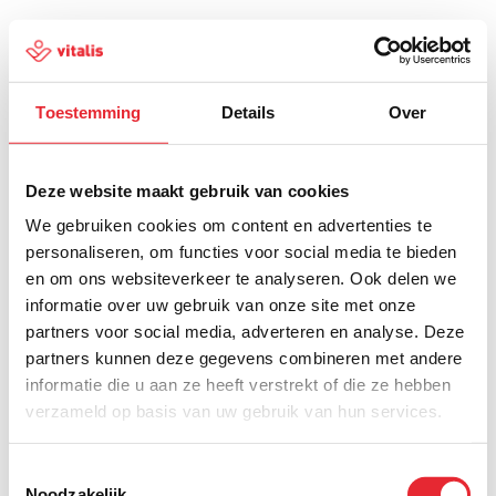
Toestemming
Details
Over
500
Deze website maakt gebruik van cookies
We gebruiken cookies om content en advertenties te
personaliseren, om functies voor social media te bieden
en om ons websiteverkeer te analyseren. Ook delen we
Er is iets fout gegaan
informatie over uw gebruik van onze site met onze
partners voor social media, adverteren en analyse. Deze
Probeer het later opnieuw of ga terug naar de
partners kunnen deze gegevens combineren met andere
homepagina.
informatie die u aan ze heeft verstrekt of die ze hebben
verzameld op basis van uw gebruik van hun services.
Home
Toestemmingsselectie
Noodzakelijk