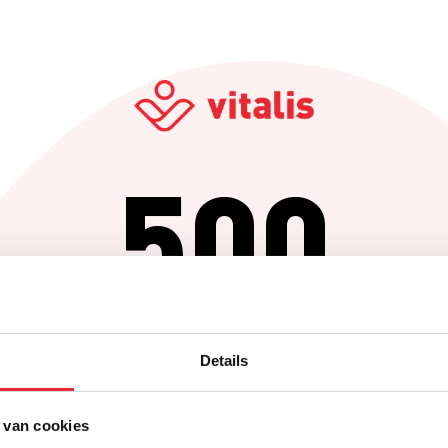
500
Er is iets fout gegaan
Details
Probeer het later opnieuw of ga terug naar de homepagina.
 van cookies
Home