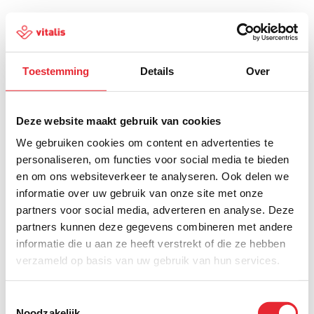
Toestemming
Details
Over
500
Deze website maakt gebruik van cookies
We gebruiken cookies om content en advertenties te
personaliseren, om functies voor social media te bieden
en om ons websiteverkeer te analyseren. Ook delen we
Er is iets fout gegaan
informatie over uw gebruik van onze site met onze
partners voor social media, adverteren en analyse. Deze
Probeer het later opnieuw of ga terug naar de
partners kunnen deze gegevens combineren met andere
homepagina.
informatie die u aan ze heeft verstrekt of die ze hebben
verzameld op basis van uw gebruik van hun services.
Home
Toestemmingsselectie
Noodzakelijk