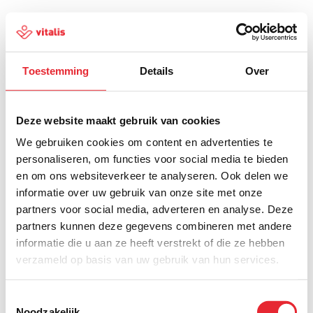
Toestemming
Details
Over
500
Deze website maakt gebruik van cookies
We gebruiken cookies om content en advertenties te
personaliseren, om functies voor social media te bieden
en om ons websiteverkeer te analyseren. Ook delen we
Er is iets fout gegaan
informatie over uw gebruik van onze site met onze
partners voor social media, adverteren en analyse. Deze
Probeer het later opnieuw of ga terug naar de
partners kunnen deze gegevens combineren met andere
homepagina.
informatie die u aan ze heeft verstrekt of die ze hebben
verzameld op basis van uw gebruik van hun services.
Home
Toestemmingsselectie
Noodzakelijk