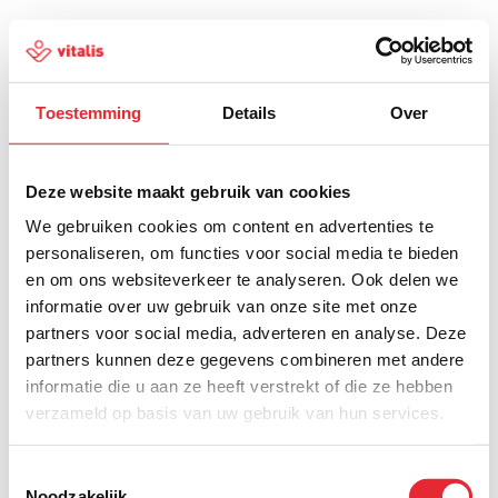
Toestemming
Details
Over
500
Deze website maakt gebruik van cookies
We gebruiken cookies om content en advertenties te
personaliseren, om functies voor social media te bieden
en om ons websiteverkeer te analyseren. Ook delen we
Er is iets fout gegaan
informatie over uw gebruik van onze site met onze
partners voor social media, adverteren en analyse. Deze
Probeer het later opnieuw of ga terug naar de
partners kunnen deze gegevens combineren met andere
homepagina.
informatie die u aan ze heeft verstrekt of die ze hebben
verzameld op basis van uw gebruik van hun services.
Home
Toestemmingsselectie
Noodzakelijk